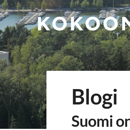
Siirry
sivun
sisältöön
TAPIOLAN KOKOOMUS
Blogi
Suomi on