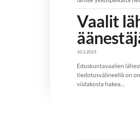
Vaalit lä
äänestäj
10.3.2023
Eduskuntavaalien lähesty
tiedotusvälineellä on o
viidakosta hakea…