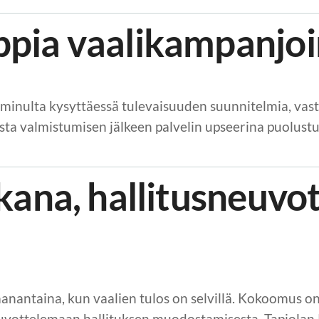
pia vaalikampanjoi
inulta kysyttäessä tulevaisuuden suunnitelmia, vasta
lusta valmistumisen jälkeen palvelin upseerina puolust
akana, hallitusneuvo
aanantaina, kun vaalien tulos on selvillä. Kokoomus on
euvottelemaan hallituksen muodostamisesta. Tapiol