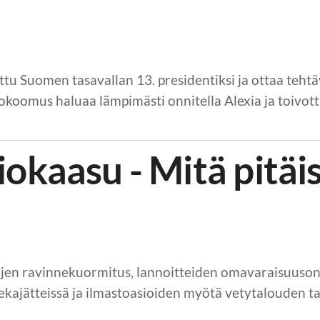
ttu Suomen tasavallan 13. presidentiksi ja ottaa teht
okoomus haluaa lämpimästi onnitella Alexia ja toivott
iokaasu - Mitä pitäi
öjen ravinnekuormitus, lannoitteiden omavaraisuuson
 sekajätteissä ja ilmastoasioiden myötä vetytalouden t