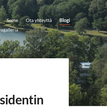
Some
Ota yhteyttä
Blogi
agalleria
sidentin