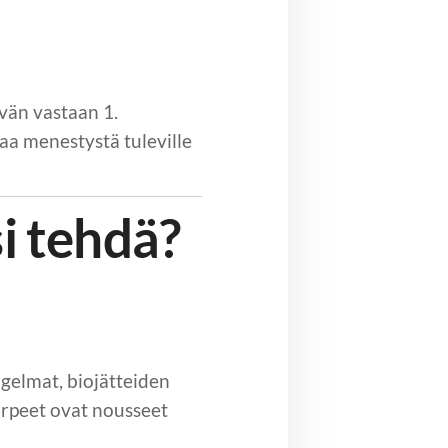
ävän vastaan 1.
aa menestystä tuleville
si tehdä?
gelmat, biojätteiden
arpeet ovat nousseet