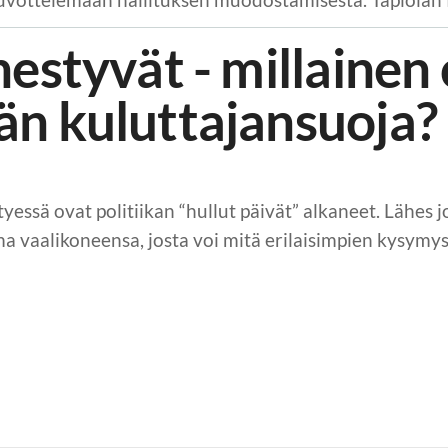
hestyvät - millainen
än kuluttajansuoja?
essä ovat politiikan “hullut päivät” alkaneet. Lähes j
ma vaalikoneensa, josta voi mitä erilaisimpien kysymys