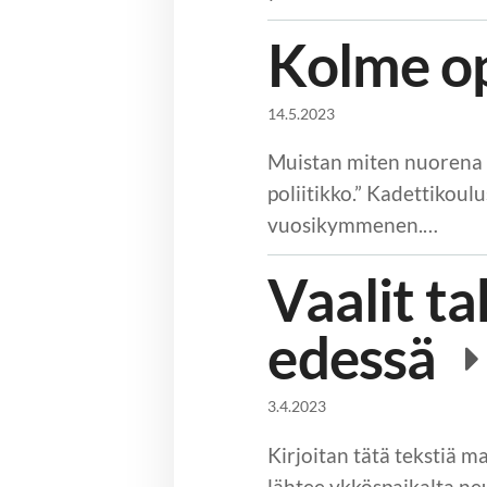
Kolme op
14.5.2023
Muistan miten nuorena m
poliitikko.” Kadettikou
vuosikymmenen.…
Vaalit t
edessä
3.4.2023
Kirjoitan tätä tekstiä m
lähtee ykköspaikalta n