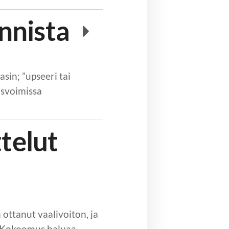
nnista
sin; ”upseeri tai
usvoimissa
ttelut
 ottanut vaalivoiton, ja
an Kokoomus haluaa…