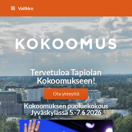
Siirry
Valikko
sivun
sisältöön
TAPIOLAN KOKOOMUS
Tervetuloa Tapiolan
Kokoomukseen!
Ota yhteyttä
Kokoomuksen puoluekokous
Jyväskylässä 5.-7.6.2026