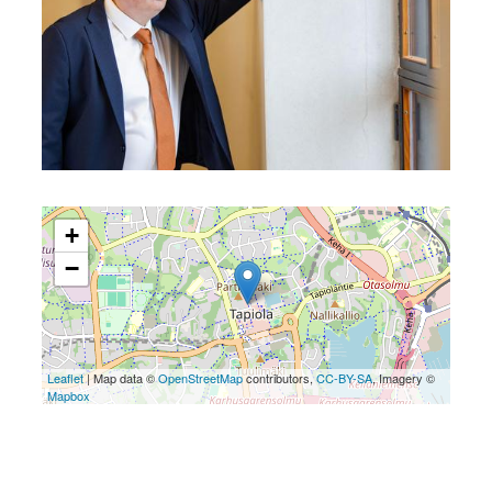
+
−
Leaflet
| Map data ©
OpenStreetMap
contributors,
CC-BY-SA
, Imagery ©
Mapbox