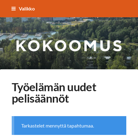
Siirry
Valikko
sivun
sisältöön
TAPIOLAN KOKOOMUS
Työelämän uudet
pelisäännöt
Tarkastelet mennyttä tapahtumaa.