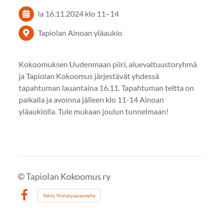
la 16.11.2024
klo 11
–
14
Tapiolan Ainoan yläaukio
Kokoomuksen Uudenmaan piiri, aluevaltuustoryhmä
ja Tapiolan Kokoomus järjestävät yhdessä
tapahtuman lauantaina 16.11. Tapahtuman teltta on
paikalla ja avoinna jälleen klo 11-14 Ainoan
yläaukiolla. Tule mukaan joulun tunnelmaan!
©
Tapiolan Kokoomus ry
Tehty Yhdistysavaimella
Facebook