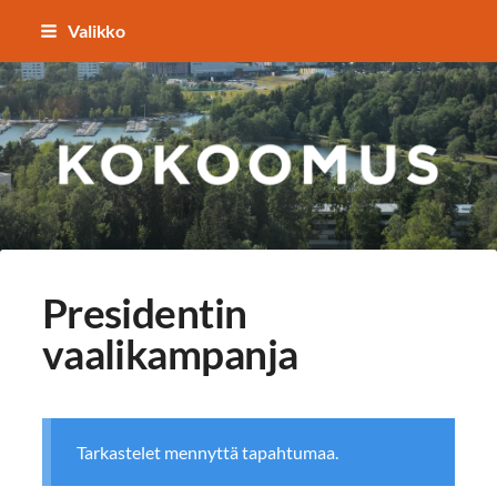
Siirry
Valikko
sivun
sisältöön
TAPIOLAN KOKOOMUS
Presidentin
vaalikampanja
Tarkastelet mennyttä tapahtumaa.