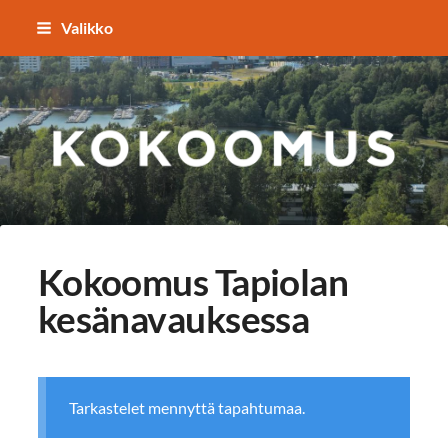
Siirry
Valikko
sivun
sisältöön
TAPIOLAN KOKOOMUS
Kokoomus Tapiolan
kesänavauksessa
Tarkastelet mennyttä tapahtumaa.