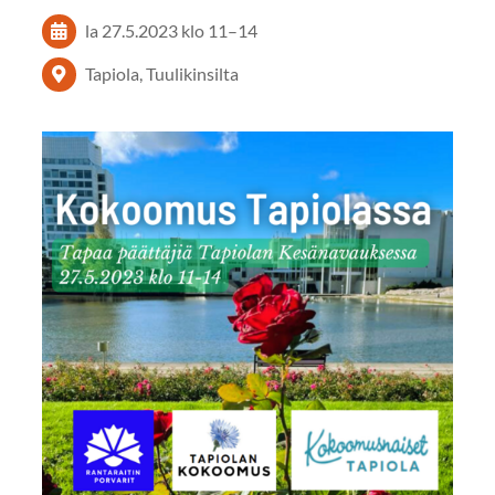
la 27.5.2023
klo 11
–
14
Tapiola, Tuulikinsilta